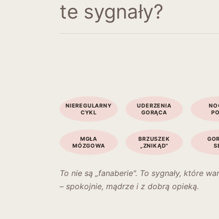
te sygnały?
NIEREGULARNY
UDERZENIA
NO
CYKL
GORĄCA
P
MGŁA
BRZUSZEK
GO
MÓZGOWA
„ZNIKĄD"
S
To nie są „fanaberie". To sygnały, które 
– spokojnie, mądrze i z dobrą opieką.