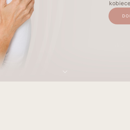
kobiec
DO