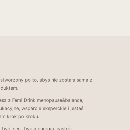
stworzony po to, abyś nie została sama z
oduktem.
tasz z Femi Drink menopause&balance,
kacyjne, wsparcie eksperckie i jesteś
am krok po kroku.
Twój sen, Twoja energia, nastrój,