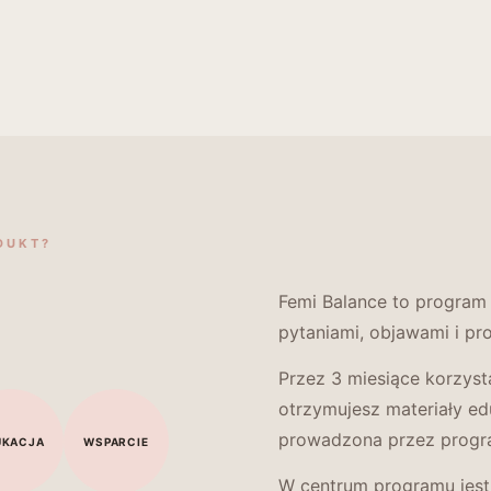
DUKT?
Femi Balance to program 
pytaniami, objawami i pr
Przez 3 miesiące korzys
otrzymujesz materiały edu
prowadzona przez progr
UKACJA
WSPARCIE
W centrum programu jest 