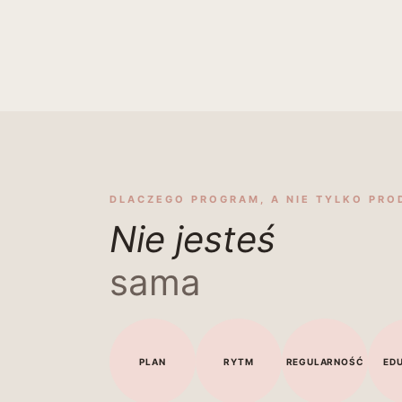
DLACZEGO PROGRAM, A NIE TYLKO PRO
Nie jesteś
sama
PLAN
RYTM
REGULARNOŚĆ
ED