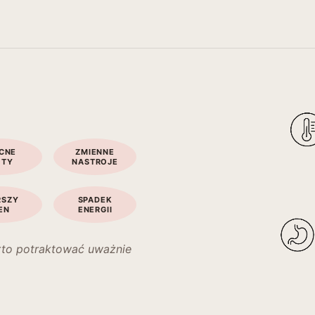
CNE
ZMIENNE
OTY
NASTROJE
RSZY
SPADEK
EN
ENERGII
warto potraktować uważnie