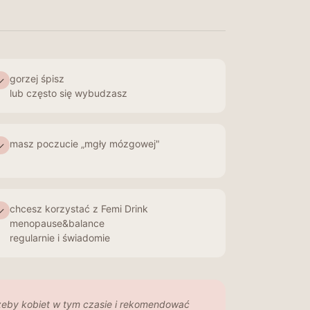
gorzej śpisz
✓
lub często się wybudzasz
masz poczucie „mgły mózgowej"
✓
chcesz korzystać z Femi Drink
✓
menopause&balance
regularnie i świadomie
trzeby kobiet w tym czasie i rekomendować